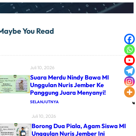
Maybe You Read
Juli 10, 2026
Suara Merdu Nindy Bawa MI
Unggulan Nuris Jember Ke
Panggung Juara Menyanyi!
:
SELANJUTNYA
S
U
Juli 10, 2026
A
R
Borong Dua Piala, Agam Siswa MI
A
M
Unggulan Nuris Jember Ini
E