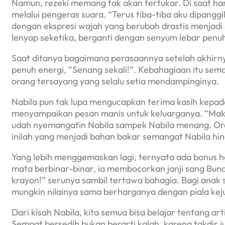
Namun, rezeki memang tak akan tertukar. Di saat ha
melalui pengeras suara. “Terus tiba-tiba aku dipanggi
dengan ekspresi wajah yang berubah drastis menjadi
lenyap seketika, berganti dengan senyum lebar pen
Saat ditanya bagaimana perasaannya setelah akhir
penuh energi, “Senang sekali!”. Kebahagiaan itu sema
orang tersayang yang selalu setia mendampinginya.
Nabila pun tak lupa mengucapkan terima kasih kepad
menyampaikan pesan manis untuk keluarganya. “Mak
udah nyemangatin Nabila sampek Nabila menang. Ora
inilah yang menjadi bahan bakar semangat Nabila hingg
Yang lebih menggemaskan lagi, ternyata ada bonus ha
mata berbinar-binar, ia membocorkan janji sang Bund
krayon!” serunya sambil tertawa bahagia. Bagi anak 
mungkin nilainya sama berharganya dengan piala kejua
Dari kisah Nabila, kita semua bisa belajar tentang ar
Sempat bersedih bukan berarti kalah, karena takdir 