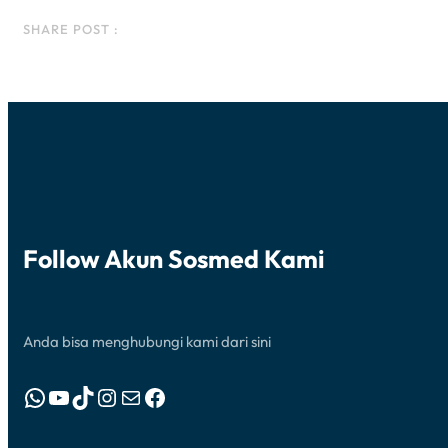
Facebook
Instagram
LinkedIn
WhatsApp
SHARE POST :
Follow Akun Sosmed Kami
Anda bisa menghubungi kami dari sini
WhatsApp
YouTube
TikTok
Instagram
Mail
Facebook