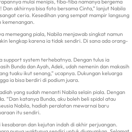
rapannya mulai menipis, tiba-tiba namanya bergema
l! Dan akhirnya bisa foto bersama Cinta,” lanjut Nabila
 sangat ceria. Kesedihan yang sempat mampir langsung
uh kemenangan.
nya memegang piala, Nabila menjawab singkat namun
kin lengkap karena ia tidak sendiri. Di sana ada orang-
a support system terhebatnya. Dengan tulus ia
asih Bunda dan Ayah, Adek, udah nemenin dan makasih
ng tuaku ikut senang,” ucapnya. Dukungan keluarga
a ia bisa berdiri di podium juara.
diah yang sudah menanti Nabila selain piala. Dengan
a. “Dan katanya Bunda, aku boleh beli spidol atau
seusia Nabila, hadiah peralatan mewarnai baru
raan itu sendiri.
ti kesabaran dan kejutan indah di akhir perjuangan.
juara punya waktunya sendiri untuk diumumkan. Selamat