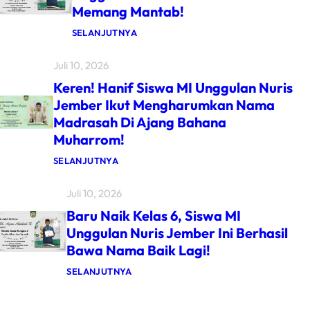
Memang Mantab!
R
D
U
:
SELANJUTNYA
N
B
I
O
Juli 10, 2026
N
R
D
O
Keren! Hanif Siswa MI Unggulan Nuris
Y
N
B
G
Jember Ikut Mengharumkan Nama
A
D
Madrasah Di Ajang Bahana
W
U
A
A
Muharrom!
M
P
I
I
:
SELANJUTNYA
U
A
K
N
L
E
G
A
Juli 10, 2026
R
G
,
E
U
A
Baru Naik Kelas 6, Siswa MI
N
L
G
!
Unggulan Nuris Jember Ini Berhasil
A
A
H
N
M
Bawa Nama Baik Lagi!
A
N
S
N
U
I
I
:
SELANJUTNYA
R
S
F
B
I
W
S
A
S
A
I
R
J
M