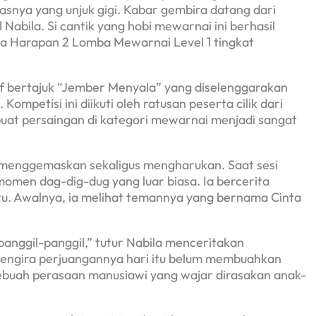
elasnya yang unjuk gigi. Kabar gembira datang dari
Nabila. Si cantik yang hobi mewarnai ini berhasil
ra Harapan 2 Lomba Mewarnai Level 1 tingkat
atif bertajuk “Jember Menyala” yang diselenggarakan
mpetisi ini diikuti oleh ratusan peserta cilik dari
at persaingan di kategori mewarnai menjadi sangat
g menggemaskan sekaligus mengharukan. Saat sesi
en dag-dig-dug yang luar biasa. Ia bercerita
tu. Awalnya, ia melihat temannya yang bernama Cinta
ipanggil-panggil,” tutur Nabila menceritakan
engira perjuangannya hari itu belum membuahkan
 sebuah perasaan manusiawi yang wajar dirasakan anak-