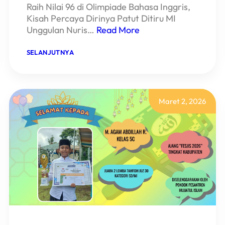
Raih Nilai 96 di Olimpiade Bahasa Inggris,
Kisah Percaya Dirinya Patut Ditiru MI
Unggulan Nuris…
Read More
:
SELANJUTNYA
PERSIAPAN
CUMA
DUA
HARI!
ZE
BAWA
Maret 2, 2026
PULANG
MEDALI
UNTUK
MI
UNGGULAN
NURIS
JEMBER!