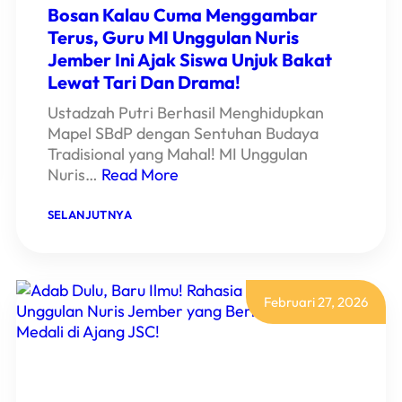
BABAK
Bosan Kalau Cuma Menggambar
FINAL
DAN
Terus, Guru MI Unggulan Nuris
RAIH
Jember Ini Ajak Siswa Unjuk Bakat
JUARA
2!
Lewat Tari Dan Drama!
Ustadzah Putri Berhasil Menghidupkan
Mapel SBdP dengan Sentuhan Budaya
Tradisional yang Mahal! MI Unggulan
Nuris…
Read More
:
SELANJUTNYA
BOSAN
KALAU
CUMA
MENGGAMBAR
TERUS,
GURU
Februari 27, 2026
MI
UNGGULAN
NURIS
JEMBER
INI
AJAK
SISWA