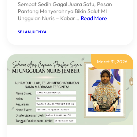
Sempat Sedih Gagal Juara Satu, Pesan
Pantang Menyerahnya Bikin Salut MI
Unggulan Nuris – Kabar…
Read More
:
SELANJUTNYA
BAWA
PULANG
MEDALI
PERAK!
BEGINI
CERITA
Maret 31, 2026
POLOS
UNA
SABET
JUARA
DI
MI
UNGGULAN
NURIS
JEMBER!