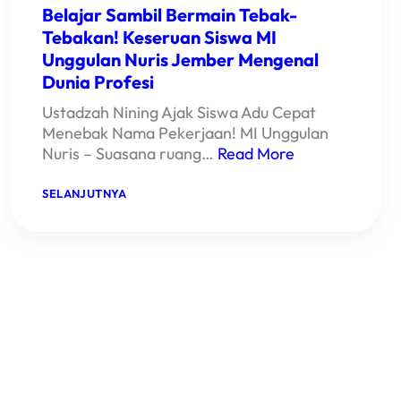
AJANG
Belajar Sambil Bermain Tebak-
KAMILAH
TAHFIDZ
Tebakan! Keseruan Siswa MI
QUR’AN
Unggulan Nuris Jember Mengenal
COMPETITION
2026!
Dunia Profesi
Ustadzah Nining Ajak Siswa Adu Cepat
Menebak Nama Pekerjaan! MI Unggulan
Nuris – Suasana ruang…
Read More
:
SELANJUTNYA
BELAJAR
SAMBIL
BERMAIN
TEBAK-
TEBAKAN!
KESERUAN
SISWA
MI
UNGGULAN
NURIS
JEMBER
MENGENAL
DUNIA
PROFESI