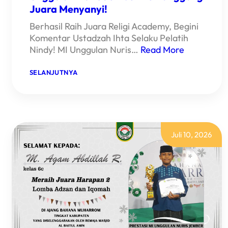
Juara Menyanyi!
Berhasil Raih Juara Religi Academy, Begini
Komentar Ustadzah Ihta Selaku Pelatih
Nindy! MI Unggulan Nuris…
Read More
:
SELANJUTNYA
SUARA
MERDU
NINDY
BAWA
MI
UNGGULAN
NURIS
Juli 10, 2026
JEMBER
KE
PANGGUNG
JUARA
MENYANYI!