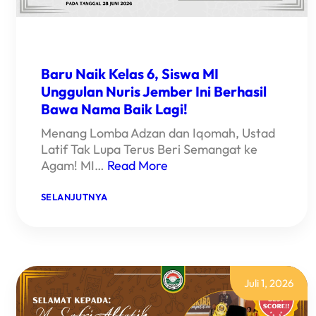
Baru Naik Kelas 6, Siswa MI
Unggulan Nuris Jember Ini Berhasil
Bawa Nama Baik Lagi!
Menang Lomba Adzan dan Iqomah, Ustad
Latif Tak Lupa Terus Beri Semangat ke
Agam! MI…
Read More
:
SELANJUTNYA
BARU
NAIK
KELAS
6,
SISWA
MI
UNGGULAN
Juli 1, 2026
NURIS
JEMBER
INI