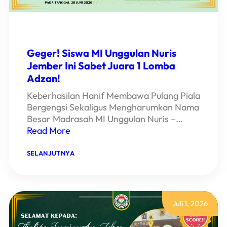
Geger! Siswa MI Unggulan Nuris
Jember Ini Sabet Juara 1 Lomba
Adzan!
Keberhasilan Hanif Membawa Pulang Piala
Bergengsi Sekaligus Mengharumkan Nama
Besar Madrasah MI Unggulan Nuris –…
Read More
:
SELANJUTNYA
GEGER!
SISWA
MI
UNGGULAN
NURIS
JEMBER
Juli 1, 2026
INI
SABET
JUARA