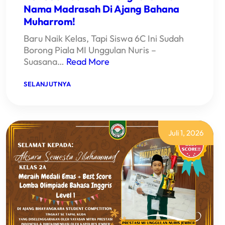
Nama Madrasah Di Ajang Bahana
Muharrom!
Baru Naik Kelas, Tapi Siswa 6C Ini Sudah
Borong Piala MI Unggulan Nuris –
Suasana…
Read More
:
SELANJUTNYA
KEREN!
HANIF
SISWA
MI
UNGGULAN
NURIS
Juli 1, 2026
JEMBER
IKUT
MENGHARUMKAN
NAMA
MADRASAH
DI
AJANG
BAHANA
MUHARROM!