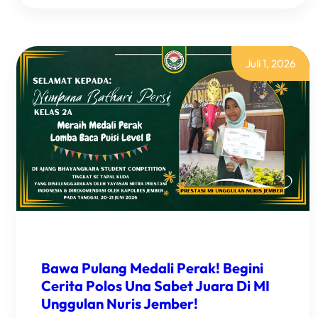
NILAI
100,
ALFA
BAWA
MEDALI
Juli 1, 2026
EMAS
UNTUK
MI
UNGGULAN
NURIS
JEMBER!
Bawa Pulang Medali Perak! Begini
Cerita Polos Una Sabet Juara Di MI
Unggulan Nuris Jember!