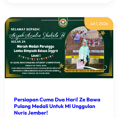
EMAS
DAN
BEST
SCORE!
JASMINE
Juli 1, 2026
HARUMKAN
NAMA
MI
UNGGULAN
NURIS
JEMBER!
Persiapan Cuma Dua Hari! Ze Bawa
Pulang Medali Untuk MI Unggulan
Nuris Jember!