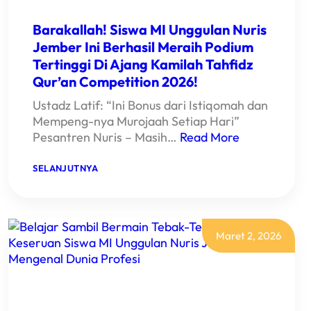
Barakallah! Siswa MI Unggulan Nuris
Jember Ini Berhasil Meraih Podium
Tertinggi Di Ajang Kamilah Tahfidz
Qur’an Competition 2026!
Ustadz Latif: “Ini Bonus dari Istiqomah dan
Mempeng-nya Murojaah Setiap Hari”
Pesantren Nuris – Masih…
Read More
:
SELANJUTNYA
BARAKALLAH!
SISWA
MI
UNGGULAN
NURIS
JEMBER
Maret 2, 2026
INI
BERHASIL
MERAIH
PODIUM
TERTINGGI
DI