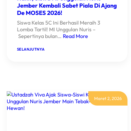
Jember Kembali Sabet Piala Di Ajang
De MOSES 2026!
Siswa Kelas 5C Ini Berhasil Meraih 3
Lomba Tartil! MI Unggulan Nuris –
Sepertinya bulan…
Read More
:
SELANJUTNYA
HANIF,
SISWA
MI
UNGGULAN
NURIS
JEMBER
KEMBALI
SABET
PIALA
DI
Maret 2, 2026
AJANG
DE
MOSES
2026!