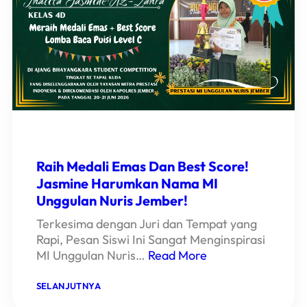
1
LOMBA
ADZAN!
Raih Medali Emas Dan Best Score!
Jasmine Harumkan Nama MI
Unggulan Nuris Jember!
Terkesima dengan Juri dan Tempat yang
Rapi, Pesan Siswi Ini Sangat Menginspirasi
MI Unggulan Nuris…
Read More
:
SELANJUTNYA
RAIH
MEDALI