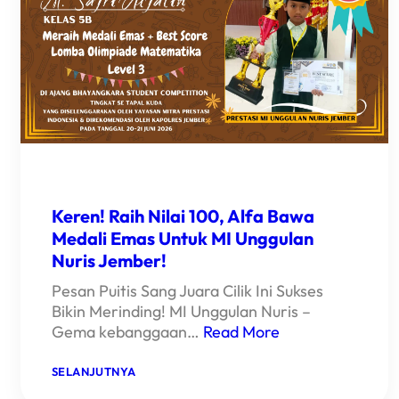
BERHASIL
BAWA
NAMA
BAIK
LAGI!
Keren! Raih Nilai 100, Alfa Bawa
Medali Emas Untuk MI Unggulan
Nuris Jember!
Pesan Puitis Sang Juara Cilik Ini Sukses
Bikin Merinding! MI Unggulan Nuris –
Gema kebanggaan…
Read More
:
SELANJUTNYA
KEREN!
RAIH