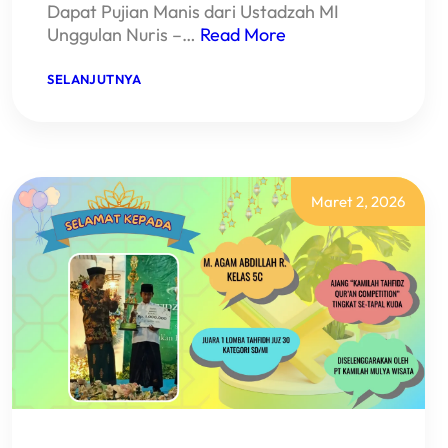
Dapat Pujian Manis dari Ustadzah MI
Unggulan Nuris –…
Read More
:
SELANJUTNYA
HEBAT!
SISWI
KELAS
1
MI
UNGGULAN
NURIS
Maret 2, 2026
JEMBER
SUKSES
CAPAI
JILID
3!