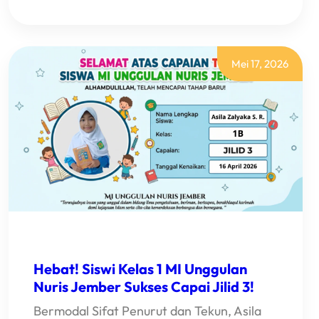
KADO
PERPISAHAN
TERMANIS!
AKIO
PERSEMBAHKAN
MEDALI
Mei 17, 2026
UNTUK
MI
UNGGULAN
NURIS
JEMBER
Hebat! Siswi Kelas 1 MI Unggulan
Nuris Jember Sukses Capai Jilid 3!
Bermodal Sifat Penurut dan Tekun, Asila