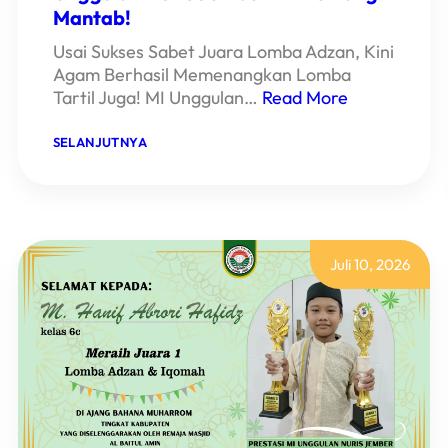
Mantab!
Usai Sukses Sabet Juara Lomba Adzan, Kini
Agam Berhasil Memenangkan Lomba
Tartil Juga! MI Unggulan…
Read More
:
SELANJUTNYA
BORONG
DUA
PIALA,
AGAM
SISWA
MI
UNGGULAN
Juli 10, 2026
NURIS
JEMBER
INI
MEMANG
MANTAB!