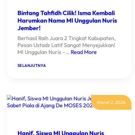
Bintang Tahfidh Cilik! Isma Kembali
Harumkan Nama MI Unggulan Nuris
Jember!
Berhasil Raih Juara 2 Tingkat Kabupaten,
Pesan Ustadz Latif Sangat Menyejukkan!
MI Unggulan Nuris –…
Read More
:
SELANJUTNYA
BINTANG
TAHFIDH
CILIK!
ISMA
KEMBALI
HARUMKAN
NAMA
Maret 2, 2026
MI
UNGGULAN
NURIS
JEMBER!
Hanif, Siswa MI Unggulan Nuris