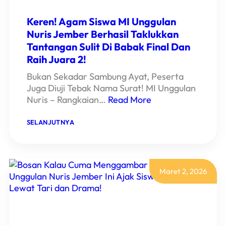
Keren! Agam Siswa MI Unggulan
Nuris Jember Berhasil Taklukkan
Tantangan Sulit Di Babak Final Dan
Raih Juara 2!
Bukan Sekadar Sambung Ayat, Peserta
Juga Diuji Tebak Nama Surat! MI Unggulan
Nuris – Rangkaian…
Read More
:
SELANJUTNYA
KEREN!
AGAM
SISWA
MI
UNGGULAN
NURIS
Maret 2, 2026
JEMBER
BERHASIL
TAKLUKKAN
TANTANGAN
SULIT
DI