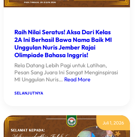
Raih Nilai Seratus! Aksa Dari Kelas
2A Ini Berhasil Bawa Nama Baik MI
Unggulan Nuris Jember Rajai
Olimpiade Bahasa Inggris!
Rela Datang Lebih Pagi untuk Latihan,
Pesan Sang Juara Ini Sangat Menginspirasi
MI Unggulan Nuris…
Read More
:
SELANJUTNYA
RAIH
NILAI
SERATUS!
AKSA
DARI
KELAS
Juli 1, 2026
2A
INI
BERHASIL