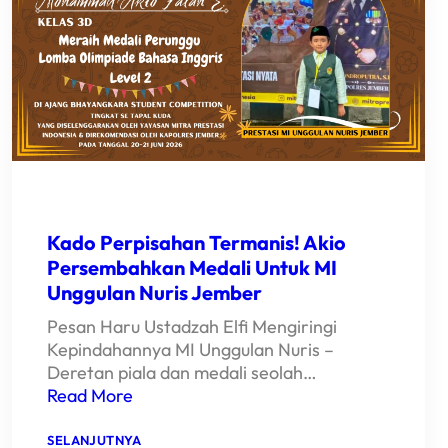
BAWA
NAMA
BAIK
MI
UNGGULAN
NURIS
JEMBER
RAJAI
OLIMPIADE
BAHASA
INGGRIS!
Kado Perpisahan Termanis! Akio
Persembahkan Medali Untuk MI
Unggulan Nuris Jember
Pesan Haru Ustadzah Elfi Mengiringi
Kepindahannya MI Unggulan Nuris –
Deretan piala dan medali seolah…
Read More
:
SELANJUTNYA