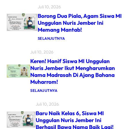
U
Juli 10, 2026
A
R
Borong Dua Piala, Agam Siswa MI
A
M
Unggulan Nuris Jember Ini
E
Memang Mantab!
R
D
:
SELANJUTNYA
U
B
N
O
I
Juli 10, 2026
R
N
O
D
Keren! Hanif Siswa MI Unggulan
N
Y
G
B
Nuris Jember Ikut Mengharumkan
D
A
Nama Madrasah Di Ajang Bahana
U
W
A
A
Muharrom!
P
M
I
I
:
SELANJUTNYA
A
U
K
L
N
E
A
G
Juli 10, 2026
R
,
G
E
A
Baru Naik Kelas 6, Siswa MI
U
N
G
L
!
Unggulan Nuris Jember Ini
A
A
H
M
Berhasil Bawa Nama Baik Lagi!
N
A