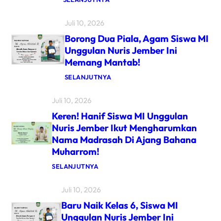
S
U
Juli 10, 2026
A
R
Borong Dua Piala, Agam Siswa MI
A
M
Unggulan Nuris Jember Ini
E
Memang Mantab!
R
D
:
SELANJUTNYA
U
B
N
O
I
Juli 10, 2026
R
N
O
D
Keren! Hanif Siswa MI Unggulan
N
Y
G
B
Nuris Jember Ikut Mengharumkan
D
A
Nama Madrasah Di Ajang Bahana
U
W
A
A
Muharrom!
P
M
I
I
:
SELANJUTNYA
A
U
K
L
N
E
A
G
Juli 10, 2026
R
,
G
E
A
Baru Naik Kelas 6, Siswa MI
U
N
G
L
!
Unggulan Nuris Jember Ini
A
A