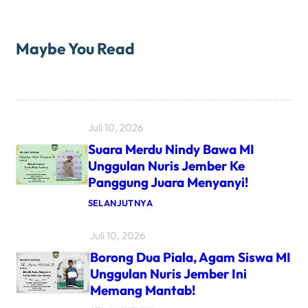
Maybe You Read
Juli 10, 2026
Suara Merdu Nindy Bawa MI
Unggulan Nuris Jember Ke
Panggung Juara Menyanyi!
:
SELANJUTNYA
S
U
Juli 10, 2026
A
R
Borong Dua Piala, Agam Siswa MI
A
M
Unggulan Nuris Jember Ini
E
Memang Mantab!
R
D