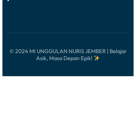
I
B
K
A
L
H
A
A
G
N
I
A
!
M
U
H
A
© 2024 MI UNGGULAN NURIS JEMBER | Belajar
R
R
Asik, Masa Depan Epik!
O
M
!