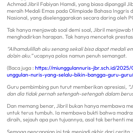
Achmad Jibril Fabiyan Hamdi, yang biasa dipanggil Jib
meraih Medali Emas pada Olimpiade Bahasa Inggris da
Nasional, yang diselenggarakan secara daring oleh 
Tak hanya menjawab soal demi soal, Jibril menjawab 
menghadirkan harapan. Tak hanya mencetak prestasi,
“Alhamdulillah aku senang sekali bisa dapat medali 
do’ain aku.”
ucapnya polos namun penuh semangat.
(Baca juga :
https://miunggulannuris-jbr.sch.id/202
unggulan-nuris-yang-selalu-bikin-bangga-guru-guru
Guru pembimbing pun turut memberikan apresiasi
, “
J
dan dia tidak pernah setengah-setengah dalam beru
Dan memang benar, Jibril bukan hanya membawa me
untuk terus tumbuh. Ia membawa bukti bahwa madr
diraih, sejauh apa pun tujuannya, asal tak berhenti m
Semoga pencapaian ini tak menjadi akhir dari cerita, 