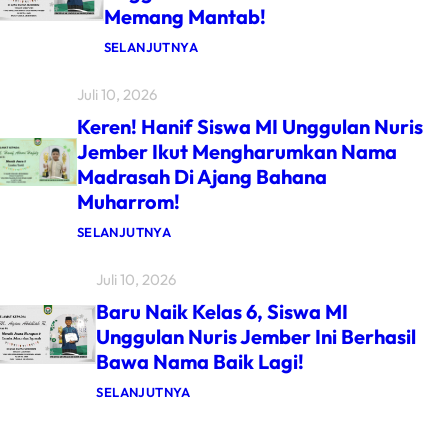
Memang Mantab!
R
D
U
:
SELANJUTNYA
N
B
I
O
Juli 10, 2026
N
R
D
O
Keren! Hanif Siswa MI Unggulan Nuris
Y
N
B
G
Jember Ikut Mengharumkan Nama
A
D
Madrasah Di Ajang Bahana
W
U
A
A
Muharrom!
M
P
I
I
:
SELANJUTNYA
U
A
K
N
L
E
G
A
Juli 10, 2026
R
G
,
E
U
A
Baru Naik Kelas 6, Siswa MI
N
L
G
!
Unggulan Nuris Jember Ini Berhasil
A
A
H
N
M
Bawa Nama Baik Lagi!
A
N
S
N
U
I
I
:
SELANJUTNYA
R
S
F
B
I
W
S
A
S
A
I
R
J
M