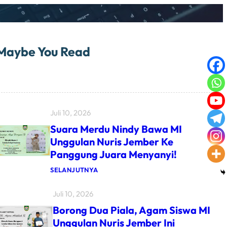
Maybe You Read
Juli 10, 2026
Suara Merdu Nindy Bawa MI
Unggulan Nuris Jember Ke
Panggung Juara Menyanyi!
:
SELANJUTNYA
S
U
Juli 10, 2026
A
R
Borong Dua Piala, Agam Siswa MI
A
M
Unggulan Nuris Jember Ini
E