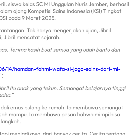
ril, siswa kelas 5C MI Unggulan Nuris Jember, berhasil
lam ajang Kompetisi Sains Indonesia (KSI) Tingkat
POSI pada 9 Maret 2025.
tantangan. Tak hanya mengerjakan ujian, Jibril
 Jibril mencatat sejarah.
emas. Terima kasih buat semua yang udah bantu dan
5/06/14/hamdan-fahmi-wafa-si-jago-sains-dari-mi-
/
)
ibril itu anak yang tekun. Semangat belajarnya tinggi
saha
.”
dali emas pulang ke rumah. Ia membawa semangat
asah mampu. Ia membawa pesan bahwa mimpi bisa
elangkah.
tapi menjadi awal dari banyak cerita. Cerita tentang