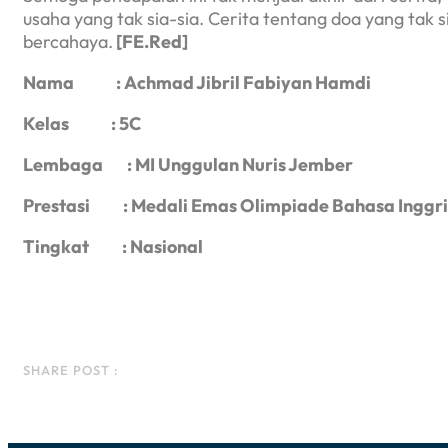
usaha yang tak sia-sia. Cerita tentang doa yang tak s
bercahaya.
[FE.Red]
Nama :
Achmad Jibril Fabiyan Hamdi
Kelas :
5C
Lembaga : MI Unggulan Nuris Jember
Prestasi :
Medali Emas Olimpiade Bahasa Inggri
Tingkat
: Nasional
Facebook
Instagram
LinkedIn
WhatsApp
SHARE POST :