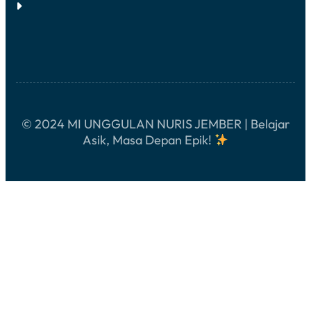
G
I
B
K
A
L
H
A
A
G
N
I
A
!
M
U
H
A
© 2024 MI UNGGULAN NURIS JEMBER | Belajar
R
R
Asik, Masa Depan Epik!
O
M
!