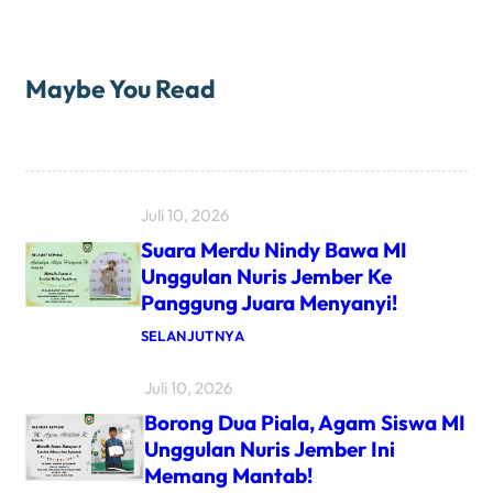
Maybe You Read
Juli 10, 2026
Suara Merdu Nindy Bawa MI
Unggulan Nuris Jember Ke
Panggung Juara Menyanyi!
:
SELANJUTNYA
S
U
Juli 10, 2026
A
R
Borong Dua Piala, Agam Siswa MI
A
M
Unggulan Nuris Jember Ini
E
Memang Mantab!
R