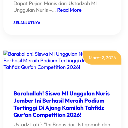
Dapat Pujian Manis dari Ustadzah MI
Unggulan Nuris –…
Read More
:
SELANJUTNYA
HEBAT!
SISWI
KELAS
1
MI
UNGGULAN
NURIS
Maret 2, 2026
JEMBER
SUKSES
CAPAI
JILID
3!
Barakallah! Siswa MI Unggulan Nuris
Jember Ini Berhasil Meraih Podium
Tertinggi Di Ajang Kamilah Tahfidz
Qur’an Competition 2026!
Ustadz Latif: “Ini Bonus dari Istiqomah dan