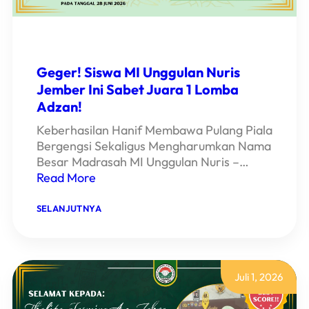
Geger! Siswa MI Unggulan Nuris
Jember Ini Sabet Juara 1 Lomba
Adzan!
Keberhasilan Hanif Membawa Pulang Piala
Bergengsi Sekaligus Mengharumkan Nama
Besar Madrasah MI Unggulan Nuris –…
Read More
:
SELANJUTNYA
GEGER!
SISWA
MI
UNGGULAN
NURIS
JEMBER
Juli 1, 2026
INI
SABET
JUARA