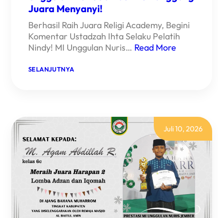
Juara Menyanyi!
Berhasil Raih Juara Religi Academy, Begini
Komentar Ustadzah Ihta Selaku Pelatih
Nindy! MI Unggulan Nuris…
Read More
:
SELANJUTNYA
SUARA
MERDU
NINDY
BAWA
MI
UNGGULAN
NURIS
Juli 10, 2026
JEMBER
KE
PANGGUNG
JUARA
MENYANYI!