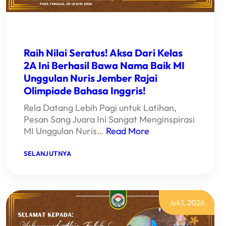
Raih Nilai Seratus! Aksa Dari Kelas
2A Ini Berhasil Bawa Nama Baik MI
Unggulan Nuris Jember Rajai
Olimpiade Bahasa Inggris!
Rela Datang Lebih Pagi untuk Latihan,
Pesan Sang Juara Ini Sangat Menginspirasi
MI Unggulan Nuris…
Read More
:
SELANJUTNYA
RAIH
NILAI
SERATUS!
AKSA
DARI
KELAS
Juli 1, 2026
2A
INI
BERHASIL