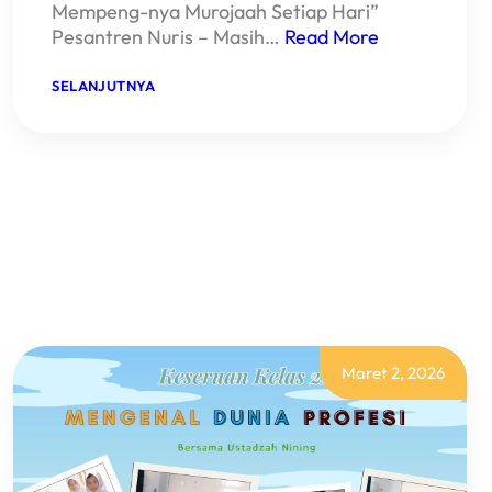
Mempeng-nya Murojaah Setiap Hari”
Pesantren Nuris – Masih…
Read More
:
SELANJUTNYA
BARAKALLAH!
SISWA
MI
UNGGULAN
NURIS
JEMBER
INI
BERHASIL
MERAIH
PODIUM
TERTINGGI
DI
AJANG
KAMILAH
TAHFIDZ
QUR’AN
Maret 2, 2026
COMPETITION
2026!