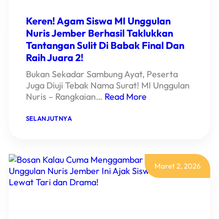
Keren! Agam Siswa MI Unggulan
Nuris Jember Berhasil Taklukkan
Tantangan Sulit Di Babak Final Dan
Raih Juara 2!
Bukan Sekadar Sambung Ayat, Peserta
Juga Diuji Tebak Nama Surat! MI Unggulan
Nuris – Rangkaian…
Read More
:
SELANJUTNYA
KEREN!
AGAM
SISWA
MI
UNGGULAN
NURIS
Maret 2, 2026
JEMBER
BERHASIL
TAKLUKKAN
TANTANGAN
SULIT
DI