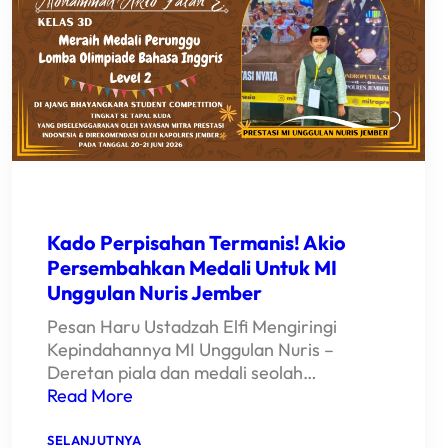
BAWA
NAMA
BAIK
MI
UNGGULAN
NURIS
JEMBER
RAJAI
OLIMPIADE
BAHASA
INGGRIS!
Kado Perpisahan Termanis! Akio
Persembahkan Medali Untuk MI
Unggulan Nuris Jember
Pesan Haru Ustadzah Elfi Mengiringi
Kepindahannya MI Unggulan Nuris –
Deretan piala dan medali seolah…
Read More
:
SELANJUTNYA