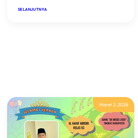
:
SELANJUTNYA
BINTANG
TAHFIDH
CILIK!
ISMA
KEMBALI
HARUMKAN
NAMA
MI
UNGGULAN
NURIS
JEMBER!
Maret 2, 2026