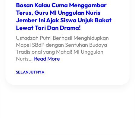
BABAK
Bosan Kalau Cuma Menggambar
FINAL
DAN
Terus, Guru MI Unggulan Nuris
RAIH
Jember Ini Ajak Siswa Unjuk Bakat
JUARA
2!
Lewat Tari Dan Drama!
Ustadzah Putri Berhasil Menghidupkan
Mapel SBdP dengan Sentuhan Budaya
Tradisional yang Mahal! MI Unggulan
Nuris…
Read More
:
SELANJUTNYA
BOSAN
KALAU
CUMA
MENGGAMBAR
TERUS,
GURU
MI
UNGGULAN
NURIS
JEMBER
INI
AJAK
SISWA