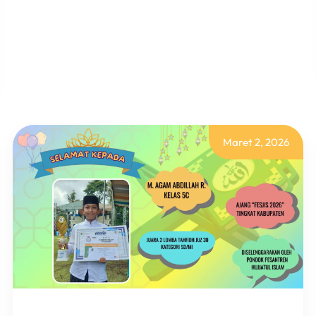
BAWA
PULANG
MEDALI
UNTUK
MI
UNGGULAN
NURIS
JEMBER!
Maret 2, 2026