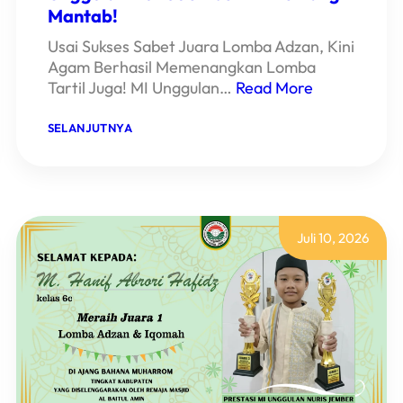
Mantab!
Usai Sukses Sabet Juara Lomba Adzan, Kini
Agam Berhasil Memenangkan Lomba
Tartil Juga! MI Unggulan…
Read More
:
SELANJUTNYA
BORONG
DUA
PIALA,
AGAM
SISWA
MI
UNGGULAN
Juli 10, 2026
NURIS
JEMBER
INI
MEMANG
MANTAB!