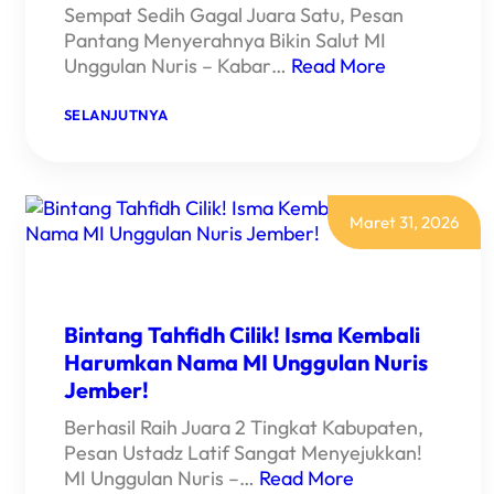
Sempat Sedih Gagal Juara Satu, Pesan
Pantang Menyerahnya Bikin Salut MI
Unggulan Nuris – Kabar…
Read More
:
SELANJUTNYA
BAWA
PULANG
MEDALI
PERAK!
BEGINI
CERITA
Maret 31, 2026
POLOS
UNA
SABET
JUARA
DI
MI
Bintang Tahfidh Cilik! Isma Kembali
UNGGULAN
Harumkan Nama MI Unggulan Nuris
NURIS
JEMBER!
Jember!
Berhasil Raih Juara 2 Tingkat Kabupaten,
Pesan Ustadz Latif Sangat Menyejukkan!
MI Unggulan Nuris –…
Read More