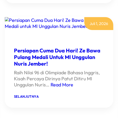
EMAS
DAN
BEST
SCORE!
JASMINE
Juli 1, 2026
HARUMKAN
NAMA
MI
UNGGULAN
NURIS
JEMBER!
Persiapan Cuma Dua Hari! Ze Bawa
Pulang Medali Untuk MI Unggulan
Nuris Jember!
Raih Nilai 96 di Olimpiade Bahasa Inggris,
Kisah Percaya Dirinya Patut Ditiru MI
Unggulan Nuris…
Read More
:
SELANJUTNYA
PERSIAPAN
CUMA
DUA
HARI!
ZE