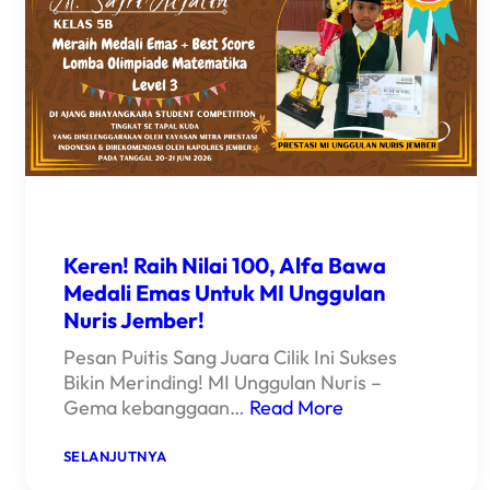
BERHASIL
BAWA
NAMA
BAIK
LAGI!
Keren! Raih Nilai 100, Alfa Bawa
Medali Emas Untuk MI Unggulan
Nuris Jember!
Pesan Puitis Sang Juara Cilik Ini Sukses
Bikin Merinding! MI Unggulan Nuris –
Gema kebanggaan…
Read More
:
SELANJUTNYA
KEREN!
RAIH