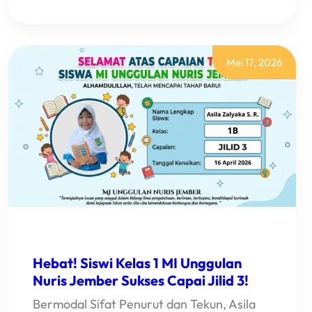
KADO
PERPISAHAN
TERMANIS!
AKIO
PERSEMBAHKAN
MEDALI
Mei 17, 2026
UNTUK
MI
UNGGULAN
NURIS
JEMBER
Hebat! Siswi Kelas 1 MI Unggulan
Nuris Jember Sukses Capai Jilid 3!
Bermodal Sifat Penurut dan Tekun, Asila