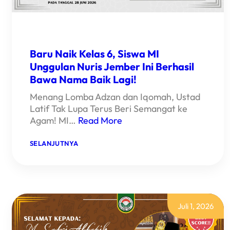
Baru Naik Kelas 6, Siswa MI
Unggulan Nuris Jember Ini Berhasil
Bawa Nama Baik Lagi!
Menang Lomba Adzan dan Iqomah, Ustad
Latif Tak Lupa Terus Beri Semangat ke
Agam! MI…
Read More
:
SELANJUTNYA
BARU
NAIK
KELAS
6,
SISWA
MI
UNGGULAN
Juli 1, 2026
NURIS
JEMBER
INI