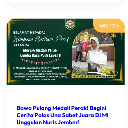
NILAI
100,
ALFA
BAWA
MEDALI
Juli 1, 2026
EMAS
UNTUK
MI
UNGGULAN
NURIS
JEMBER!
Bawa Pulang Medali Perak! Begini
Cerita Polos Una Sabet Juara Di MI
Unggulan Nuris Jember!