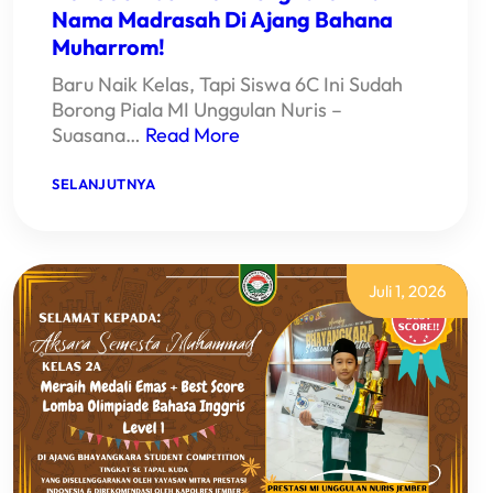
Nama Madrasah Di Ajang Bahana
Muharrom!
Baru Naik Kelas, Tapi Siswa 6C Ini Sudah
Borong Piala MI Unggulan Nuris –
Suasana…
Read More
:
SELANJUTNYA
KEREN!
HANIF
SISWA
MI
UNGGULAN
NURIS
Juli 1, 2026
JEMBER
IKUT
MENGHARUMKAN
NAMA
MADRASAH
DI
AJANG
BAHANA
MUHARROM!